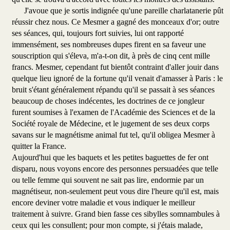
J'avoue que je sortis indignée qu'une pareille charlatanerie pût
réussir chez nous. Ce Mesmer a gagné des monceaux d'or; outre
ses séances, qui, toujours fort suivies, lui ont rapporté
immensément, ses nombreuses dupes firent en sa faveur une
souscription qui s'éleva, m'a-t-on dit, à près de cinq cent mille
francs. Mesmer, cependant fut bientôt contraint d'aller jouir dans
quelque lieu ignoré de la fortune qu'il venait d'amasser à Paris : le
bruit s'étant généralement répandu qu'il se passait à ses séances
beaucoup de choses indécentes, les doctrines de ce jongleur
furent soumises à l'examen de l'Académie des Sciences et de la
Société royale de Médecine, et le jugement de ses deux corps
savans sur le magnétisme animal fut tel, qu'il obligea Mesmer à
quitter la France.
Aujourd'hui que les baquets et les petites baguettes de fer ont
disparu, nous voyons encore des personnes persuadées que telle
ou telle femme qui souvent ne sait pas lire, endormie par un
magnétiseur, non-seulement peut vous dire l'heure qu'il est, mais
encore deviner votre maladie et vous indiquer le meilleur
traitement à suivre. Grand bien fasse ces sibylles somnambules à
ceux qui les consullent; pour mon compte, si j'étais malade,