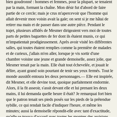
bien goudronné : hommes et femmes, pour la plupart, se tenaient
par la main, formant la chaîne. Mon désir fut d'abord de faire
partie de ce cercle; mais je crus m'apercevoir que l'homme qui
allait devenir mon voisin avait la gale; on sent si je me hâtai de
retirer ma main et de passer dans une autre pièce. Pendant le
trajet, plusieurs affidés de Mesmer dirigeaient vers moi de toutes
parts de petites baguettes de fer dont ils étaient munis, ce qui
m'impatientait prodigieusement. Après avoir visité les différentes
salles, qui toutes étaient remplies comme la première de malades
et de curieux, j'allais m'en aller, lorsque je vis sortir d'une
chambre voisine une jeune et grande demoiselle, assez jolie, que
Mesmer tenait par la main. Elle était tout échevelée, et jouait le
délire, ayant grand soin pourtant de tenir ses yeux fermés. Tout le
monde aussitôt entoura les deux personnages.— Elle est inspirée,
dit Mesmer, et elle devine tout, quoique parfaitement endormie.
Alors, il la fit asseoir, s'assit devant elle et lui prenant les deux
mains, il lui demanda quelle heure il était? Je remarquai fort bien
que le patron tenait ses pieds posés sur les pieds de la prétendue
sybille, ce qui rendait facile d'indiquer l'heure, et même les
minutes; aussi la demoiselle répondit-elle avec tant d'exactitude,
qu'elle se trouva d'accord avec toutes les montres des assistans.