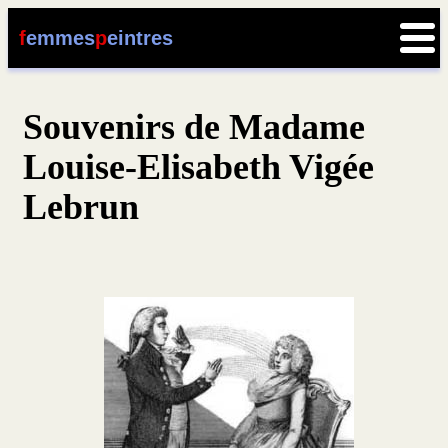
f
emmes
p
eintres
Souvenirs de Madame
Louise-Elisabeth Vigée
Lebrun